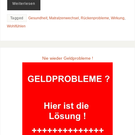
Weiterlesen
Tagged
Gesundheit
,
Matratzenwechsel
,
Rückenprobleme
,
Wirkung
,
Wohlfühlen
Nie wieder Geldprobleme !