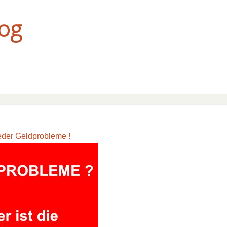
og
eder Geldprobleme !