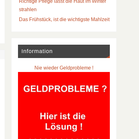
Richtige Pflege lässt die Haut im Winter
strahlen
Das Frühstück, ist die wichtigste Mahlzeit
Information
Nie wieder Geldprobleme !