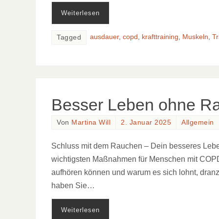
Weiterlesen
ausdauer
,
copd
,
krafttraining
,
Muskeln
,
Tr
Tagged
Besser Leben ohne R
Von
Martina Will
2. Januar 2025
Allgemein
Schluss mit dem Rauchen – Dein besseres Leben b
wichtigsten Maßnahmen für Menschen mit COPD. 
aufhören können und warum es sich lohnt, dranzub
haben Sie…
Weiterlesen