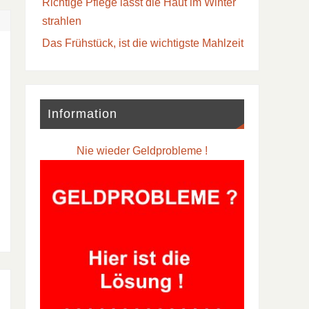
Richtige Pflege lässt die Haut im Winter
strahlen
Das Frühstück, ist die wichtigste Mahlzeit
Information
Nie wieder Geldprobleme !