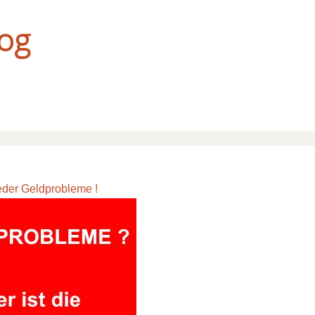
og
eder Geldprobleme !