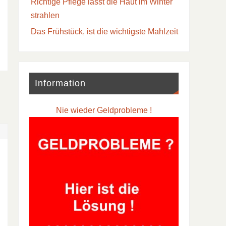
Richtige Pflege lässt die Haut im Winter
strahlen
Das Frühstück, ist die wichtigste Mahlzeit
Information
Nie wieder Geldprobleme !