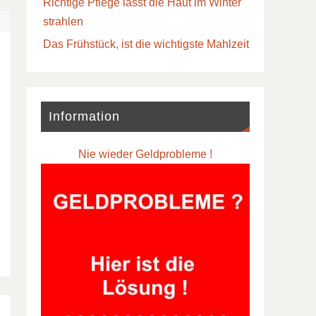
Richtige Pflege lässt die Haut im Winter
strahlen
Das Frühstück, ist die wichtigste Mahlzeit
Information
Nie wieder Geldprobleme !