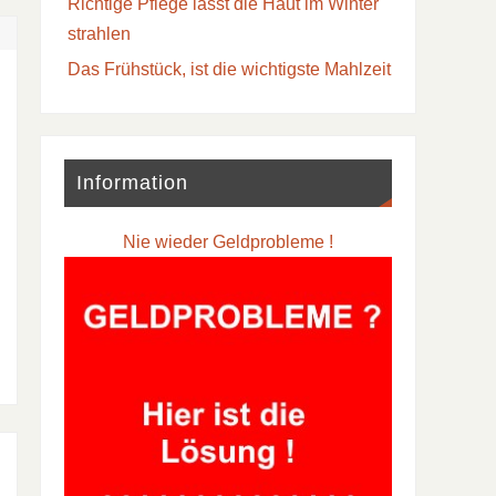
Richtige Pflege lässt die Haut im Winter
strahlen
Das Frühstück, ist die wichtigste Mahlzeit
Information
Nie wieder Geldprobleme !