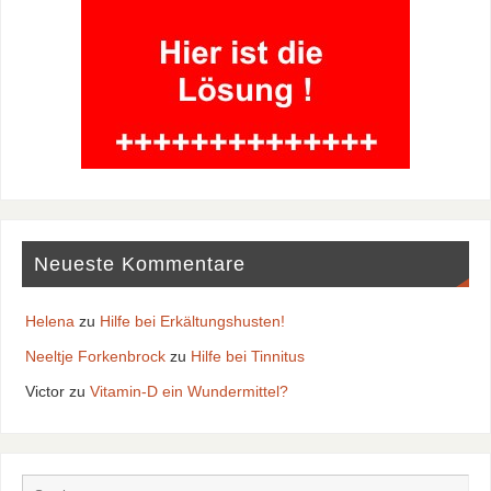
Neueste Kommentare
Helena
zu
Hilfe bei Erkältungshusten!
Neeltje Forkenbrock
zu
Hilfe bei Tinnitus
Victor
zu
Vitamin-D ein Wundermittel?