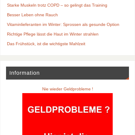
Starke Muskeln trotz COPD – so gelingt das Training
Besser Leben ohne Rauch
Vitaminlieferanten im Winter: Sprossen als gesunde Option
Richtige Pflege lässt die Haut im Winter strahlen
Das Frühstück, ist die wichtigste Mahlzeit
Information
Nie wieder Geldprobleme !