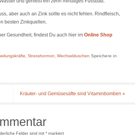
 Wasser und genießt ein zehn minütiges Fussbad.
s, aber auch an Zink sollte es nicht fehlen. Rindfleisch,
n besten Zinkquellen.
ner Gesundheit, findest Du auch hier im
Online Shop
heilungskräfte
,
Stresshormon
,
Wechselduschen
.
Speichere in
Kräuter- und Gemüsesäfte sind Vitaminbomben
»
ommentar
derliche Felder sind mit
*
markiert