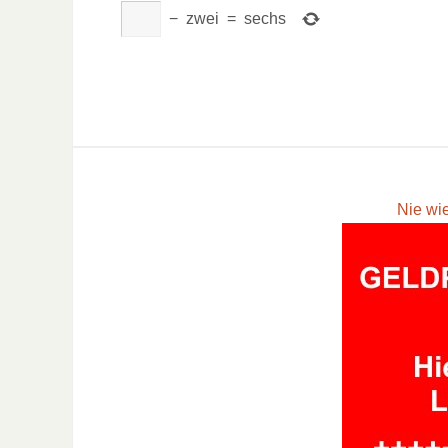
−
zwei
=
sechs
Nie wi