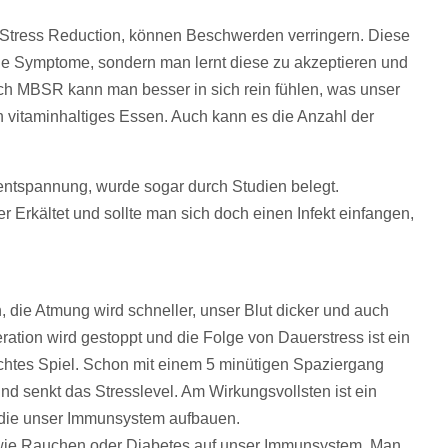
 Stress Reduction, können Beschwerden verringern. Diese
die Symptome, sondern man lernt diese zu akzeptieren und
rch MBSR kann man besser in sich rein fühlen, was unser
h vitaminhaltiges Essen. Auch kann es die Anzahl der
entspannung, wurde sogar durch Studien belegt.
r Erkältet und sollte man sich doch einen Infekt einfangen,
n, die Atmung wird schneller, unser Blut dicker und auch
ation wird gestoppt und die Folge von Dauerstress ist ein
htes Spiel. Schon mit einem 5 minütigen Spaziergang
d senkt das Stresslevel. Am Wirkungsvollsten ist ein
die unser Immunsystem aufbauen.
 wie Rauchen oder Diabetes auf unser Immunsystem. Man