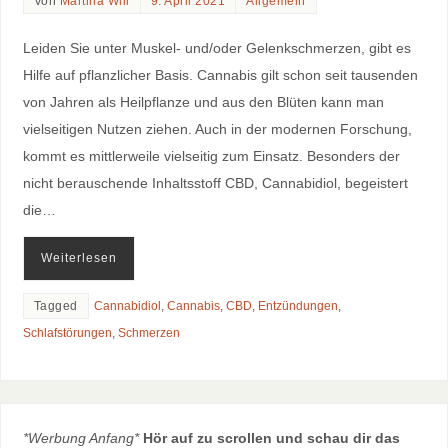
Von
Martina Will
9. April 2021
Allgemein
Leiden Sie unter Muskel- und/oder Gelenkschmerzen, gibt es
Hilfe auf pflanzlicher Basis. Cannabis gilt schon seit tausenden
von Jahren als Heilpflanze und aus den Blüten kann man
vielseitigen Nutzen ziehen. Auch in der modernen Forschung,
kommt es mittlerweile vielseitig zum Einsatz. Besonders der
nicht berauschende Inhaltsstoff CBD, Cannabidiol, begeistert
die…
Weiterlesen
Tagged
Cannabidiol
,
Cannabis
,
CBD
,
Entzündungen
,
Schlafstörungen
,
Schmerzen
*Werbung Anfang*
Hör auf zu scrollen und schau dir das