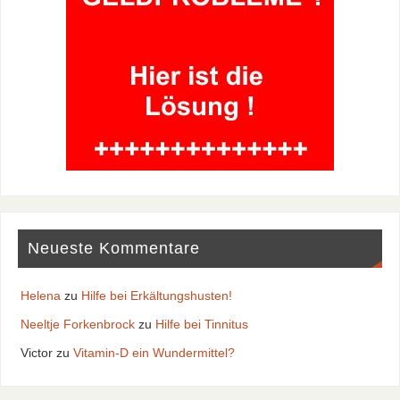
Neueste Kommentare
Helena
zu
Hilfe bei Erkältungshusten!
Neeltje Forkenbrock
zu
Hilfe bei Tinnitus
Victor
zu
Vitamin-D ein Wundermittel?