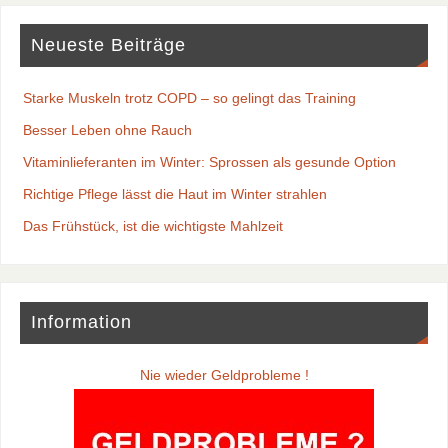
Neueste Beiträge
Starke Muskeln trotz COPD – so gelingt das Training
Besser Leben ohne Rauch
Vitaminlieferanten im Winter: Sprossen als gesunde Option
Richtige Pflege lässt die Haut im Winter strahlen
Das Frühstück, ist die wichtigste Mahlzeit
Information
Nie wieder Geldprobleme !